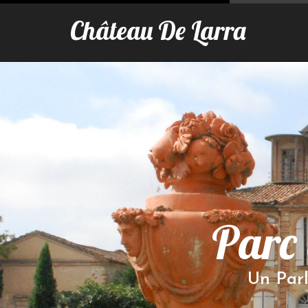
Château De Larra
Parc 
Un Par