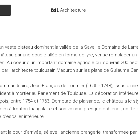
L'Architecture
un vaste plateau dominant la vallée de la Save, le Domaine de La
hâteau par une double allée en forme de lyre, venue remplacer un 
en. Au coeur d'un important domaine agricole qui couvrait 200 hect
 par l'architecte toulousain Maduron sur les plans de Guilaume C
ommanditaire, Jean-François de Tournier (1690 - 1748), issus d'une
ident à mortier au Parlement de Toulouse. La décoration intérieure
çois, entre 1754 et 1763. Demeure de plaisance, le château a le styl
des à fronton triangulaire et son volume presque cubique., coiffé d
 d'escalier intérieure.
ant la cour d'arrivée, séleve l'ancienne orangerie, transformée par 