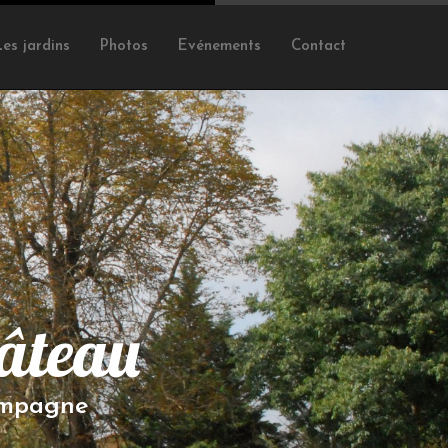
Les jardins
Photos
Evénements
Contact
âteau
ampagne