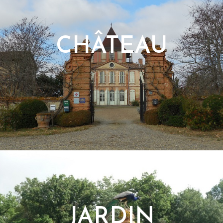
CHÂTEAU
JARDIN