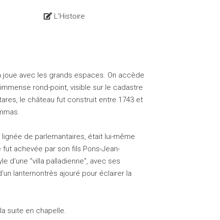
L'Histoire
rra joue avec les grands espaces. On accède
immense rond-point, visible sur le cadastre
ares, le château fut construit entre 1743 et
ammas.
 lignée de parlemantaires, était lui-même
 fut achevée par son fils Pons-Jean-
e d'une "villa palladienne", avec ses
'un lanternontrès ajouré pour éclairer la
la suite en chapelle.