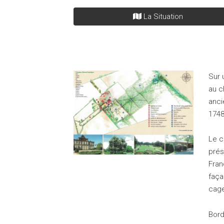
La Situation
Sur 
au c
anci
1748
Le c
prés
Fran
faça
cage
Bord